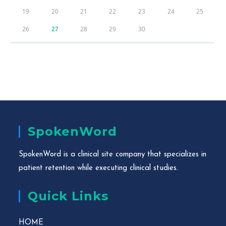
19
20
21
22
23
24
25
26
27
28
29
30
SpokenWord
SpokenWord is a clinical site company that specializes in
patient retention while executing clinical studies.
Quick Links
HOME