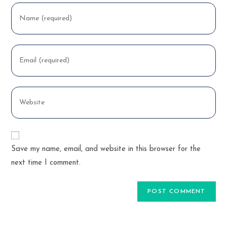
Enter
your
name
or
Enter
username
your
to
email
comment
address
Enter
to
your
comment
website
URL
(optional)
Save my name, email, and website in this browser for the
next time I comment.