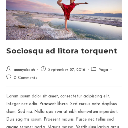
Sociosqu ad litora torquent
Post
Post
Post
annnyakoah
September 27, 2016
Yoga
author:
published:
category:
Post
0 Comments
comments:
Lorem ipsum dolor sit amet, consectetur adipiscing elit.
Integer nec odio. Praesent libero. Sed cursus ante dapibus
diam. Sed nisi. Nulla quis sem at nibh elementum imperdiet.
Duis sagittis ipsum. Praesent mauris. Fusce nec tellus sed
augue semper porta. Mauris massa. Vestibulum lacinia arcu